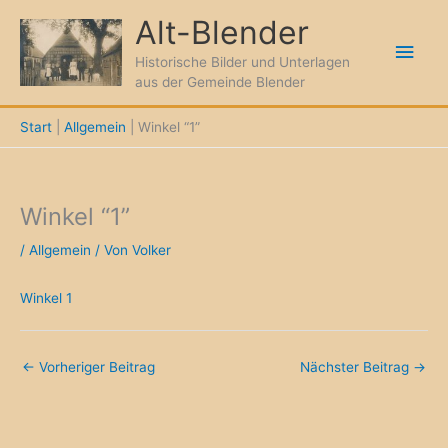
Zum
Alt-Blender
Inhalt
Hau
springen
Historische Bilder und Unterlagen
aus der Gemeinde Blender
Start
Allgemein
Winkel “1”
Winkel “1”
/
Allgemein
/ Von
Volker
Winkel 1
←
Vorheriger Beitrag
Nächster Beitrag
→