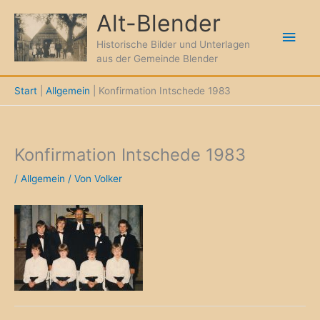
Zum
Alt-Blender
Inhalt
Hau
springen
Historische Bilder und Unterlagen
aus der Gemeinde Blender
Start
Allgemein
Konfirmation Intschede 1983
Konfirmation Intschede 1983
/
Allgemein
/ Von
Volker