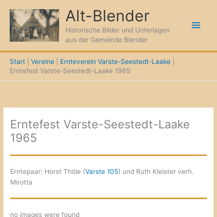
Zum
Alt-Blender
Inhalt
Hau
springen
Historische Bilder und Unterlagen
aus der Gemeinde Blender
Start
Vereine
Ernteverein Varste-Seestedt-Laake
Erntefest Varste-Seestedt-Laake 1965
Erntefest Varste-Seestedt-Laake
1965
Erntepaar: Horst Thöle (
Varste 105
) und Ruth Kleister verh.
Mirotta
no images were found