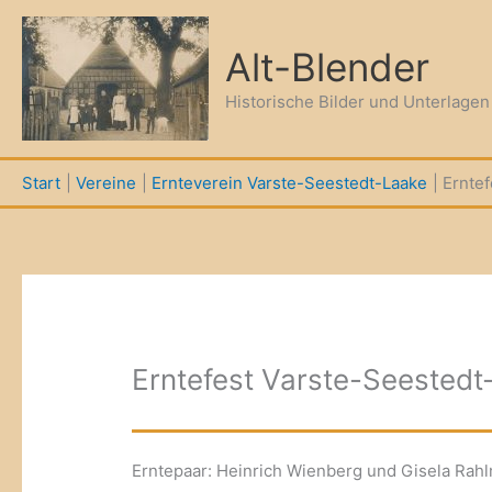
Zum
Inhalt
Alt-Blender
springen
Historische Bilder und Unterlage
Start
Vereine
Ernteverein Varste-Seestedt-Laake
Erntef
Erntefest Varste-Seestedt
Erntepaar: Heinrich Wienberg und Gisela Rahl