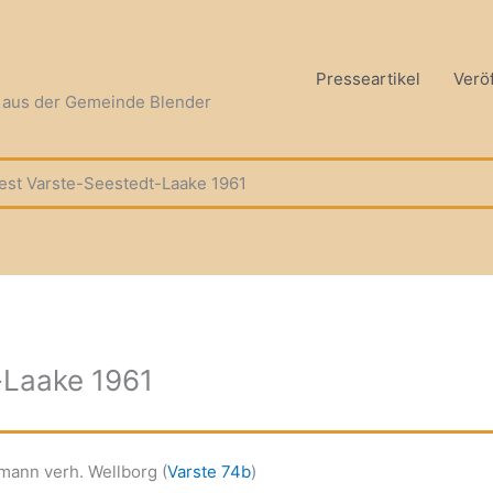
Presseartikel
Verö
n aus der Gemeinde Blender
est Varste-Seestedt-Laake 1961
-Laake 1961
mann verh. Wellborg (
Varste 74b
)