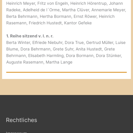
Heinrich Meyer, Fritz von Engeln, Heinrich Hörentrup, Johann
Radeke, Adelheid de l´Orme, Martha Clüver, Annemarie Meyer,
Berta Behrmann, Hertha Bormann, Ernst Röwer, Heinrich
Rasemann, Friedrich Hustedt, Kantor Gefeke
1. Reihe sitzend v. l. n. r.
Berta Winter, Elfriede Niebuhr, Dora True, Gertrud Müller, Luise
Blume, Dora Behrmann, Grete Suhr, Anita Hustedt, Grete
Behrmann, Elisabeth Harmling, Dora Bormann, Dora Stünker,
Auguste Rasemann, Martha Lange
Rechtliches