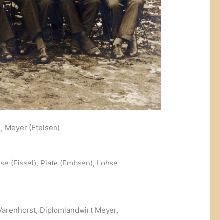
, Meyer (Etelsen)
se (Eissel), Plate (Embsen), Lohse
 Varenhorst, Diplomlandwirt Meyer,