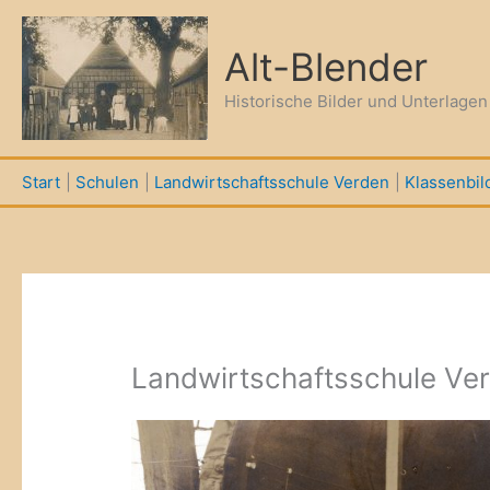
Zum
Inhalt
Alt-Blender
springen
Historische Bilder und Unterlage
Start
Schulen
Landwirtschaftsschule Verden
Klassenbil
Landwirtschaftsschule Ver