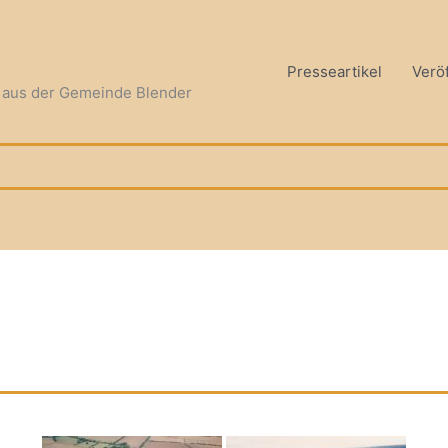
Presseartikel
Verö
n aus der Gemeinde Blender