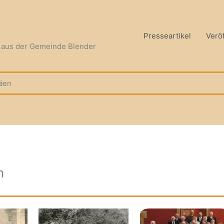
Presseartikel
Verö
n aus der Gemeinde Blender
läen
n