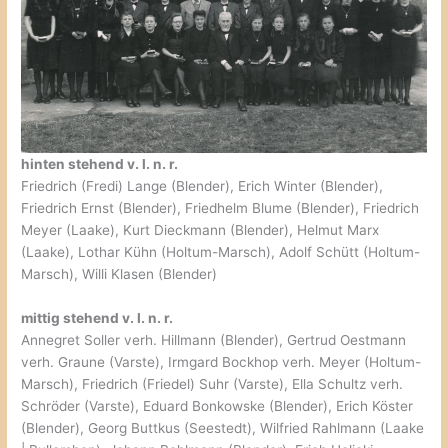
hinten stehend v. l. n. r.
Friedrich (Fredi) Lange (Blender), Erich Winter (Blender),
Friedrich Ernst (Blender), Friedhelm Blume (Blender), Friedrich
Meyer (Laake), Kurt Dieckmann (Blender), Helmut Marx
(Laake), Lothar Kühn (Holtum-Marsch), Adolf Schütt (Holtum-
Marsch), Willi Klasen (Blender)
mittig stehend v. l. n. r.
Annegret Soller verh. Hillmann (Blender), Gertrud Oestmann
verh. Graune (Varste), Irmgard Bockhop verh. Meyer (Holtum-
Marsch), Friedrich (Friedel) Suhr (Varste), Ella Schultz verh.
Schröder (Varste), Eduard Bonkowske (Blender), Erich Köster
(Blender), Georg Buttkus (Seestedt), Wilfried Rahlmann (Laake