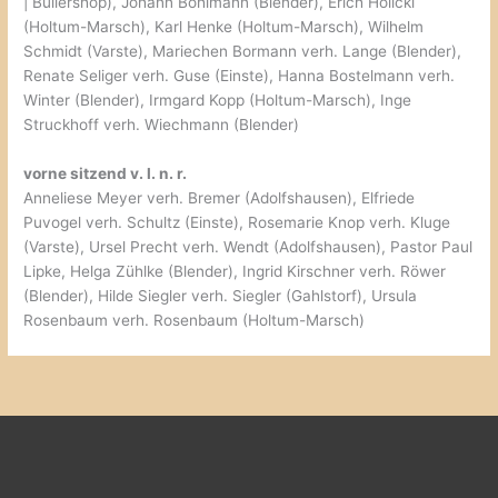
| Bullershop), Johann Bohlmann (Blender), Erich Holicki
(Holtum-Marsch), Karl Henke (Holtum-Marsch), Wilhelm
Schmidt (Varste), Mariechen Bormann verh. Lange (Blender),
Renate Seliger verh. Guse (Einste), Hanna Bostelmann verh.
Winter (Blender), Irmgard Kopp (Holtum-Marsch), Inge
Struckhoff verh. Wiechmann (Blender)
vorne sitzend v. l. n. r.
Anneliese Meyer verh. Bremer (Adolfshausen), Elfriede
Puvogel verh. Schultz (Einste), Rosemarie Knop verh. Kluge
(Varste), Ursel Precht verh. Wendt (Adolfshausen), Pastor Paul
Lipke, Helga Zühlke (Blender), Ingrid Kirschner verh. Röwer
(Blender), Hilde Siegler verh. Siegler (Gahlstorf), Ursula
Rosenbaum verh. Rosenbaum (Holtum-Marsch)