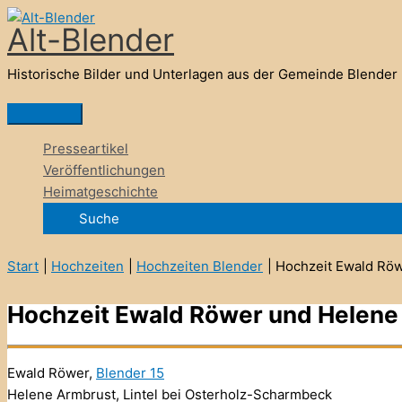
Zum
Alt-Blender
Inhalt
springen
Historische Bilder und Unterlagen aus der Gemeinde Blender
Hauptmenü
Presseartikel
Veröffentlichungen
Heimatgeschichte
Suche
Start
Hochzeiten
Hochzeiten Blender
Hochzeit Ewald Rö
Hochzeit Ewald Röwer und Helene
Ewald Röwer,
Blender 15
Helene Armbrust, Lintel bei Osterholz-Scharmbeck