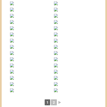
1
2
►