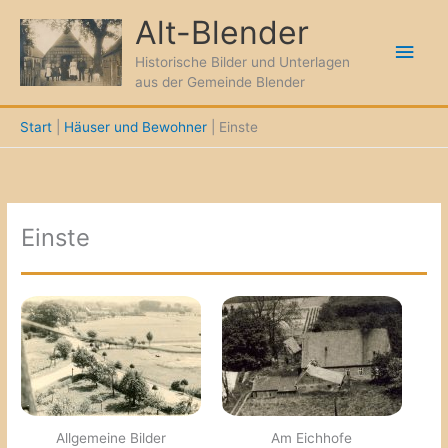
Zum
Alt-Blender
Inhalt
Hau
springen
Historische Bilder und Unterlagen
aus der Gemeinde Blender
Start
Häuser und Bewohner
Einste
Einste
Allgemeine Bilder
Am Eichhofe