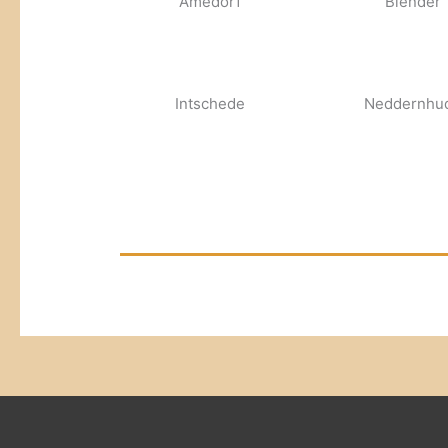
Amedorf
Blender
Intschede
Neddernhu