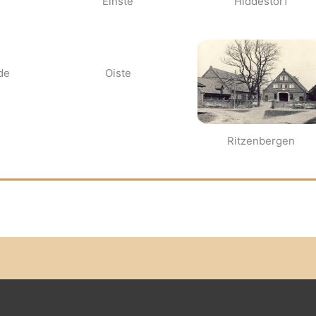
Einste
Hiddestorf
de
Oiste
Ritzenbergen