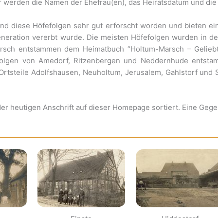
r werden die Namen der Ehefrau(en), das Heiratsdatum und di
ind diese Höfefolgen sehr gut erforscht worden und bieten ein
eneration vererbt wurde. Die meisten Höfefolgen wurden in d
-Marsch entstammen dem Heimatbuch “Holtum-Marsch – Geliebt
olgen von Amedorf, Ritzenbergen und Neddernhude entstam
Ortsteile Adolfshausen, Neuholtum, Jerusalem, Gahlstorf un
er heutigen Anschrift auf dieser Homepage sortiert. Eine Geg